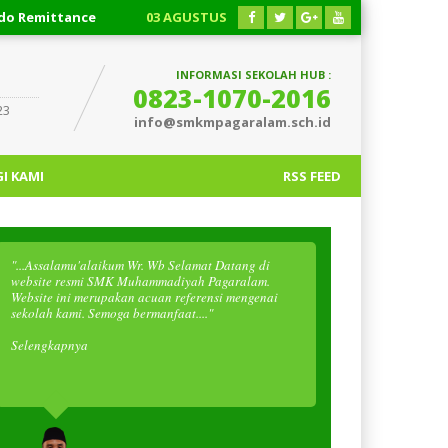
ittance
03 AGUSTUS 2026
/
Respon Cepat!!! Cara Pengembali
INFORMASI SEKOLAH HUB :
0823-1070-2016
23
info@smkmpagaralam.sch.id
I KAMI
RSS FEED
"...Assalamu'alaikum Wr. Wb Selamat Datang di
website resmi SMK Muhammadiyah Pagaralam.
Website ini merupakan acuan referensi mengenai
sekolah kami. Semoga bermanfaat...."
Selengkapnya