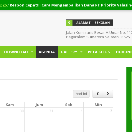
spon Cepat!!! Cara Mengembalikan Dana PT Priority Valasindo Rem
ALAMAT
SEKOLAH
Jalan Komisaris Besar H.Umar No. 11
Pagaralam Sumatera Selatan 31525
DOWNLOAD
AGENDA
GALLERY
PETA SITUS
HUBUNG
hari ini
Kam
Jum
Sab
Min
30
31
1
2