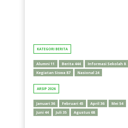
KATEGORI BERITA
Alumni
11
Berita
444
Informasi Sekolah
8
Kegiatan Siswa
87
Nasional
24
ARSIP 2026
Januari
36
Februari
45
April
36
Mei
54
Juni
44
Juli
35
Agustus
68