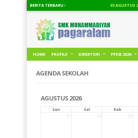
BERITA
TERBARU
03 AGUSTUS 2026
/
Re
HOME
PROFILE
DIREKTORI
PPDB 2026
AGENDA SEKOLAH
AGUSTUS 2026
Sen
Sel
Rab
27
28
29