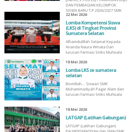
DAN PEMBAGIAN KELOMPOK
SISWA BARU T.P 2026/2027 SMK
22 Mei 2026
MUHAMMADIYAH PAGARALAM...
Lomba Kompetensi Siswa
(LKS) di Tingkat Provinsi
Sumatera Selatan
Alhamdulillah Selamat Kepada
Ananda Naura Winata Dari
Jurusan Farmasi Smks Muhpala
Mendapatkan Juara 2 Lomba
18 Mei 2026
Kompetensi Siswa (LKS) di Tingkat
Provinsi Sumatera Selatan dan
Lomba LKS se sumatera
Ananda Saputra Appanda yang
selatan
Masuk urutan Lima Besar dalam
Bismillah.... Siswa/i SMK
LKS Jurusan Tbsm Smkm
Muhammadiyah Pagar Alam dari
Pagaralam Mewakili SMK
Jurusan Farmasi Smks Muhpala
Muhammadiya...
Tbsm Smkm Pagaralam Dkv Smk
Muhammadiyah Pagaralam dan
18 Mei 2026
Tjkt Smkm Pagar Alam
Alhamdulillah lanjut ketahap
LATGAP (Latihan Gabungan)
berikutnya Lomba Kompetensi
LATGAP (Latihan Gabungan)
Siswa (LKS) Tahun 2026 di
PALMERSMADIYAH dgn SMA/SMK
Palembang. Lomba Kompetensi