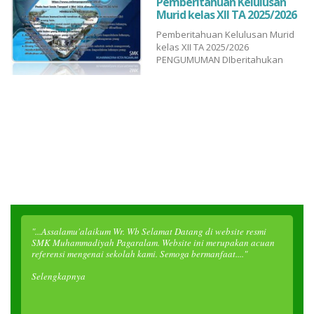
Pemberitahuan Kelulusan
Muhammadiyah PgaManajemen
Murid kelas XII TA 2025/2026
Perkantoran SmkmuhpgaDkv Smk
Pemberitahuan Kelulusan Murid
Muhammadiyah Pagaralam...
kelas XII TA 2025/2026
PENGUMUMAN DIberitahukan
kepada murid kelas XII SMK
Muhammadiyah Pagar Alam
Tahun Ajaran 2025/2026, bahwa
pengumuman kelulusan dapat
diakses melalui
https://www.smkmpagaralam.sch.id/
Pada hari Senin Tanggal 4 Mei
2026 dimulai Pukul 19.00 WIB...
"...Assalamu'alaikum Wr. Wb Selamat Datang di website resmi
SMK Muhammadiyah Pagaralam. Website ini merupakan acuan
referensi mengenai sekolah kami. Semoga bermanfaat...."
Selengkapnya