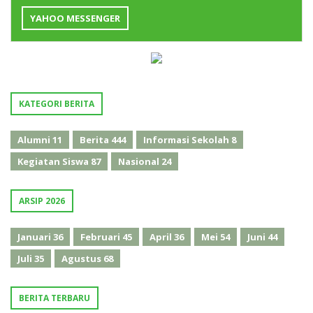
YAHOO MESSENGER
KATEGORI BERITA
Alumni
11
Berita
444
Informasi Sekolah
8
Kegiatan Siswa
87
Nasional
24
ARSIP 2026
Januari
36
Februari
45
April
36
Mei
54
Juni
44
Juli
35
Agustus
68
BERITA TERBARU