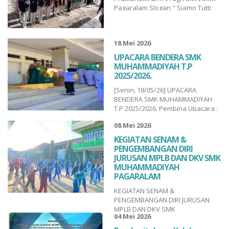
Pagaralam Slogan " Siamo Tutti
Siswa (LKS) 2026 merupa...
Fratelli “(Kita Semua
Bersaudara)....
18 Mei 2026
UPACARA BENDERA SMK
MUHAMMADIYAH T.P
2025/2026.
[Senin, 18/05/26] UPACARA
BENDERA SMK MUHAMMADIYAH
T.P 2025/2026. Pembina Upacara :
Bpk. Deni Sukriadi,S.Pd Dheni Bee
08 Mei 2026
Petugas Pengibar Bendera :
Pasupati Muda Pasupati Muda
KEGIATAN SENAM &
Smkm Pagaralam Paduan suara :
PENGEMBANGAN DIRI
Farmasi Smks Muhpala Petugas
JURUSAN MPLB DAN DKV SMK
Upacara : Ipm
MUHAMMADIYAH
SmkMuhammadiyah Pagaralam
PAGARALAM
SmkUnggulan Muhamm...
KEGIATAN SENAM &
PENGEMBANGAN DIRI JURUSAN
MPLB DAN DKV SMK
04 Mei 2026
MUHAMMADIYAH PAGARALAM
[Jum’at, 08/05/26]. SmkUnggulan