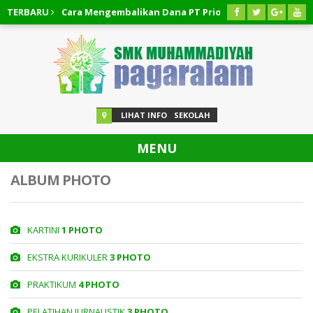
 Cepat!!! Cara Mengembalikan Dana PT Priority Valasindo Remitta
TERBARU
 Cepat!!! Cara Pembatalan Pinjaman Easycash
03 AGUSTUS 2
LIHAT INFO
SEKOLAH
MENU
ALBUM PHOTO
KARTINI
1 PHOTO
EKSTRA KURIKULER
3 PHOTO
PRAKTIKUM
4 PHOTO
PELATIHAN JURNALISTIK
3 PHOTO