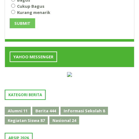
Cukup Bagus
Kurang menarik
SUBMIT
YAHOO MESSENGER
KATEGORI BERITA
Alumni
11
Berita
444
Informasi Sekolah
8
Kegiatan Siswa
87
Nasional
24
ARSIP 2026