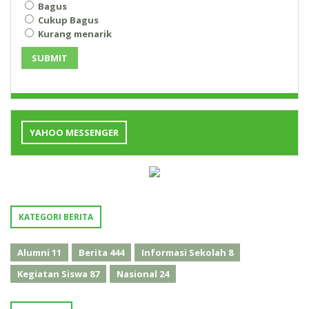
Bagus
Cukup Bagus
Kurang menarik
SUBMIT
YAHOO MESSENGER
KATEGORI BERITA
Alumni
11
Berita
444
Informasi Sekolah
8
Kegiatan Siswa
87
Nasional
24